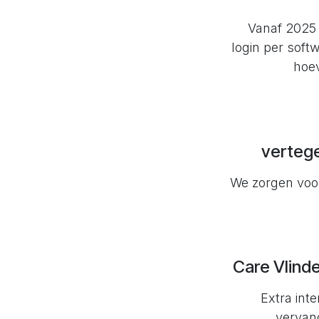
Vanaf 2025 
login per soft
hoev
verteg
We zorgen voor
Care Vlinde
Extra inte
vervang