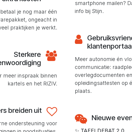
smartphone mailen? D
info bij Stijn.
betaal je nog maar één
warepakket, ongeacht in
eel praktijken je werkt.
Gebruiksvriend
klantenporta
Sterkere
Meer autonomie én vlo
enwoordiging
communicatie: raadple
overlegdocumenten e
 meer inspraak binnen
opleidingsattesten op 
kartels en het RIZIV.
plaats.
rs breiden uit
Nieuwe eve
rne ondersteuning voor
✨
TAFELDEBAT 2.0
ingen in noodsituaties.