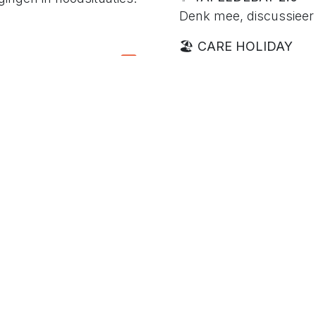
Denk mee, discussieer 
🏖️
CARE HOLIDAY
 Care Deal App
Werk en ontspanning h
e trimester: accepteer
🚶‍♀️
WANDEL-COACHI
nvragen snel en plaats
In beweging voor inspir
ten die je zelf niet kan
en op een platform voor
thuisverpleegkundigen.
Betrokkenhei
team
We nemen regelmatig de
overlegmomenten.