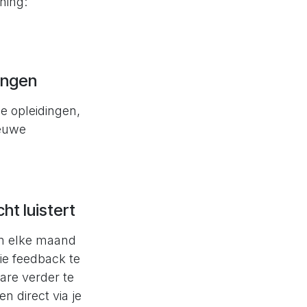
nning:
ingen
ne opleidingen,
ieuwe
ht luistert
en elke maand
ie feedback te
are verder te
n direct via je