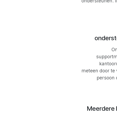
ondersteunen. I
onderst
On
supportma
kantooru
meteen door te 
persoon o
Meerdere 