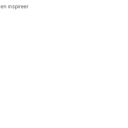
en inspireer
and in hand
NG
atie
d van ons
el aan jullie