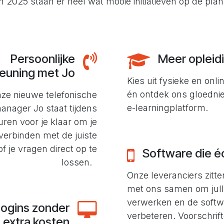
n 2025 staan er heel wat mooie initiatieven op de pla
Persoonlijke
Meer opleid
euning met Jo
Kies uit fysieke en onli
én ontdek ons gloedn
ze nieuwe telefonische
e-learningplatform.
nager Jo staat tijdens
ren voor je klaar om je
verbinden met de juiste
f je vragen direct op te
Software die éc
lossen.
Onze leveranciers zitt
met ons samen om jull
verwerken en de softw
logins zonder
verbeteren. Voorschrifte
extra kosten