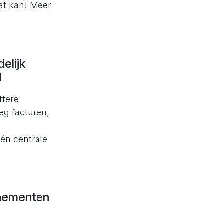
at kan! Meer
elijk
al
ttere
eg facturen,
n
één centrale
nementen