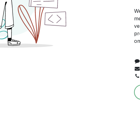
We
me
ve
pr
om