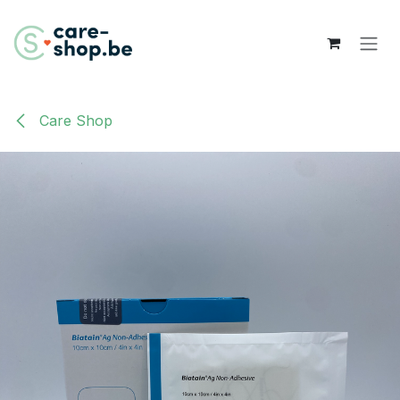
Overslaan naar inhoud
Care Shop