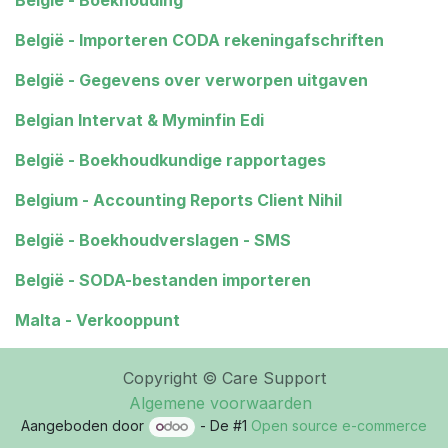
België - Boekhouding
België - Importeren CODA rekeningafschriften
België - Gegevens over verworpen uitgaven
Belgian Intervat & Myminfin Edi
België - Boekhoudkundige rapportages
Belgium - Accounting Reports Client Nihil
België - Boekhoudverslagen - SMS
België - SODA-bestanden importeren
Malta - Verkooppunt
Copyright © Care Support
Algemene voorwaarden
Aangeboden door
- De #1
Open source e-commerce