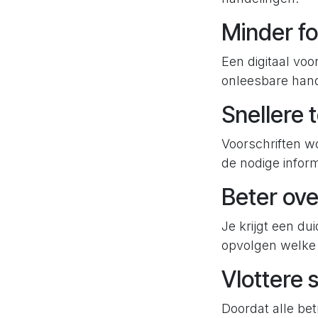
Minder f
Een digitaal voo
onleesbare hand
Snellere 
Voorschriften w
de nodige inform
Beter ove
Je krijgt een du
opvolgen welke
Vlottere
Doordat alle be