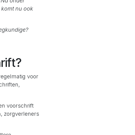
. Na onder
e, komt nu ook
leegkundige?
rift?
regelmatig voor
hriften,
en voorschrift
, zorgverleners
ttere