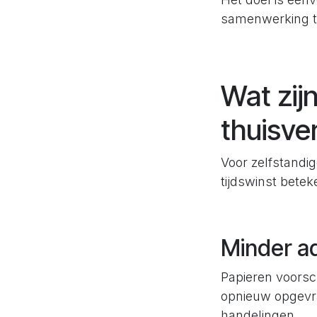
samenwerking tu
Wat zij
thuisve
Voor zelfstandig
tijdswinst betek
Minder ad
Papieren voorsc
opnieuw opgevra
handelingen.