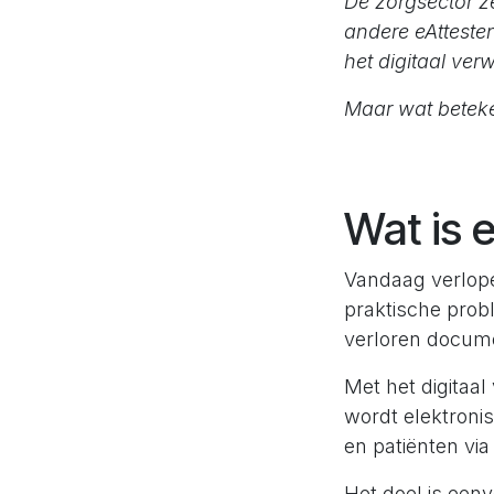
De zorgsector ze
andere eAttesten
het digitaal ver
Maar wat beteken
Wat is e
Vandaag verlope
praktische prob
verloren docume
Met het digitaal 
wordt elektroni
en patiënten via
Het doel is eenv