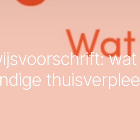
wijsvoorschrift: wat
andige thuisverpl