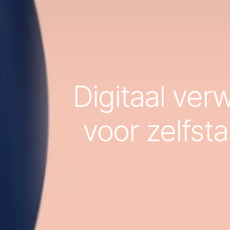
Digitaal ver
voor zelfst