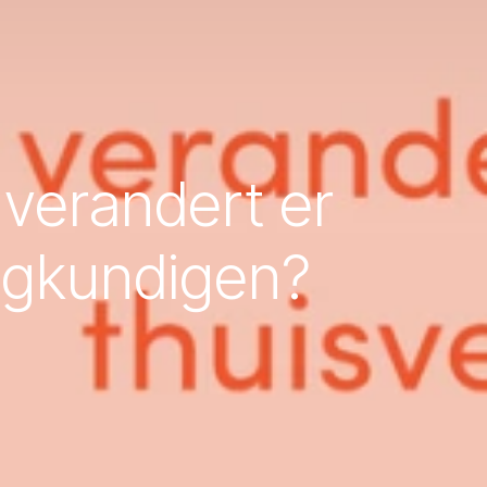
 verandert er
eegkundigen?