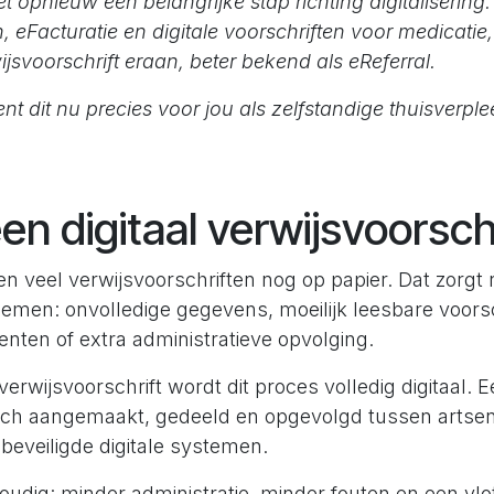
t opnieuw een belangrijke stap richting digitalisering
, eFacturatie en digitale voorschriften voor medicati
wijsvoorschrift eraan, beter bekend als eReferral.
t dit nu precies voor jou als zelfstandige thuisverp
en digitaal verwijsvoorsch
n veel verwijsvoorschriften nog op papier. Dat zorgt 
lemen: onvolledige gegevens, moeilijk leesbare voorsc
nten of extra administratieve opvolging.
verwijsvoorschrift wordt dit proces volledig digitaal. E
sch aangemaakt, gedeeld en opgevolgd tussen artsen
 beveiligde digitale systemen.
oudig: minder administratie, minder fouten en een vlo