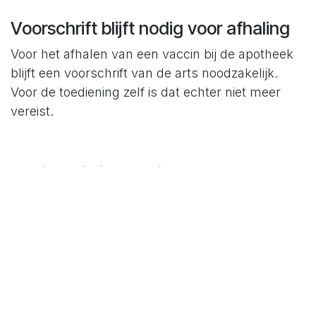
Voorschrift blijft nodig voor afhaling
Voor het afhalen van een vaccin bij de apotheek
blijft een voorschrift van de arts noodzakelijk.
Voor de toediening zelf is dat echter niet meer
vereist.
Registratie in Vaccinnet
Elke toegediende vaccinatie moet geregistreerd
worden in Vaccinnet. Vaak doet de huisarts dit,
maar als verpleegkundige kan je zelf nagaan of
de registratie gebeurd is en indien nodig zelf
registreren. Zo help je mee aan een correct en
volledig vaccinatie-overzicht.