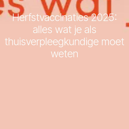
Herfstvaccinaties 2025:
alles wat je als
thuisverpleegkundige moet
weten