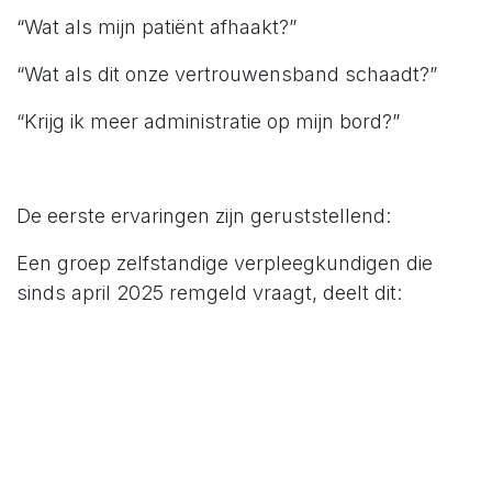
“Wat als mijn patiënt afhaakt?”
“Wat als dit onze vertrouwensband schaadt?”
“Krijg ik meer administratie op mijn bord?”
De eerste ervaringen zijn geruststellend:
Een groep zelfstandige verpleegkundigen die
sinds april 2025 remgeld vraagt, deelt dit:
Nauwelijks patiëntenverlies.
Meer respect voor planning en zorg.
Minder verspilling van materiaal.
En de administratie? Beperkt tot factureren en
opvolgen.