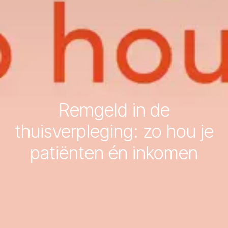
Remgeld in de
thuisverpleging: zo hou je
patiënten én inkomen