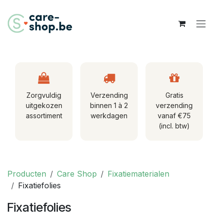
Overslaan naar inhoud
Zorgvuldig
Verzending
Gratis
uitgekozen
binnen 1 à 2
verzending
assortiment
werkdagen
vanaf €75
(incl. btw)
Producten
Care Shop
Fixatiematerialen
Fixatiefolies
Fixatiefolies