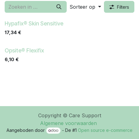
Sorteer op
Filters
Hypafix® Skin Sensitive
17,34
€
Opsite® Flexifix
6,10
€
Copyright © Care Support
Algemene voorwaarden
Aangeboden door
- De #1
Open source e-commerce